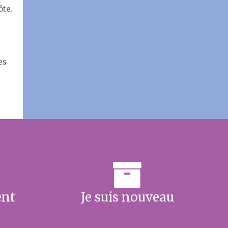
ôte.
es
ent
Je suis nouveau