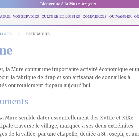
Bienvenue à la Mure-Argens
AIRIE
VOS SERVICES
CULTURE ET LOISIRS
COMMERCES
OÙ MANGER
OÙ
ILLAGE
PATRIMOINE
ine
ier, la Mure connut une importante activité économique et u
ur la fabrique de drap et son artisanat de sonnailles à
tés ont totalement disparu aujourd’hui.
numents
 La Mure semble dater essentiellement des XVIIIe et XIXe
cipale traverse le village, marquée à ses deux extrémités,
es de la vallée, par une chapelle, dédiée à St Joseph, et un