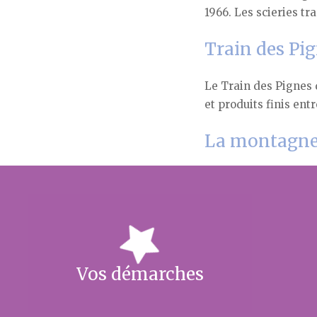
1966. Les scieries tr
Train des Pi
Le Train des Pignes
et produits finis ent
La montagne
Vos démarches