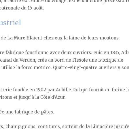
, à l’autre extrémité du village, est le but d’une procession
 patronale du 15 août.
ustriel
s de La Mure filaient chez eux la laine de leurs moutons.
re fabrique fonctionne avec deux ouvriers. Puis en 1835, Ad
canal du Verdon, crée au bord de l’Issole une fabrique de
 utilise la force motrice. Quatre-vingt-quatre ouvriers y son
erie fondée en 1902 par Achille Dol qui fournit en farine l
rons et jusqu’à la Côte d’Azur.
ée une fabrique de pâtes.
s, champignons, confitures, sortent de la Limacière jusqu’