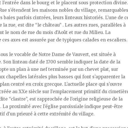
 l’entrée dans le bourg et le placent sous protection divine
Rue s’étendent les maisons nobles du village, remarquable
s baies parfois cintrées, leurs linteaux historiés. L’une de c
la rue, est dite “le château” . Les autres rues, parallèles à
ent le nom de rue du mois d’Août et rue du Milieu. La
ces axes est assurée par de typiques calades en escaliers.
 sous le vocable de Notre Dame de Vauvert, est située à
e. Son linteau daté de 1700 semble indiquer la date de la
opte un plan à une nef terminée par un chevet plat, sur
ux chapelles latérales plus basses qui font s’apparenter la
lan centré en croix grecque. L’actuelle place qui s’ouvre
 créée au XXe siècle sur l’emplacement primitif du cimetièr
ite “clastre”, est rapprochée de l’origine religieuse de la
. La proximité avec l’église paroissiale indique peut-être
f d’un prieuré à cette extrémité du village.