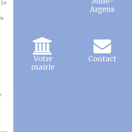
Mure-
. Le
Argens
s
es
Votre
Contact
mairie
e.