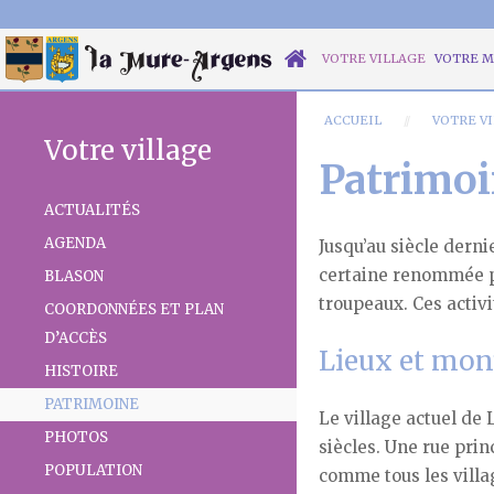
VOTRE VILLAGE
VOTRE M
ACCUEIL
VOTRE V
Votre village
Patrimo
ACTUALITÉS
AGENDA
Jusqu’au siècle dern
certaine renommée po
BLASON
troupeaux. Ces activi
COORDONNÉES ET PLAN
D’ACCÈS
Lieux et mo
HISTOIRE
PATRIMOINE
Le village actuel de
PHOTOS
siècles. Une rue prin
POPULATION
comme tous les villag