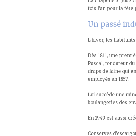
La chapelle St Joseph
fois l’an pour la fête
Un passé ind
L’hiver, les habitant
Dès 1811, une premiè
Pascal, fondateur du 
draps de laine qui en
employés en 1857.
Lui succède une minot
boulangeries des envi
En 1949 est aussi cré
Conserves d’escargot