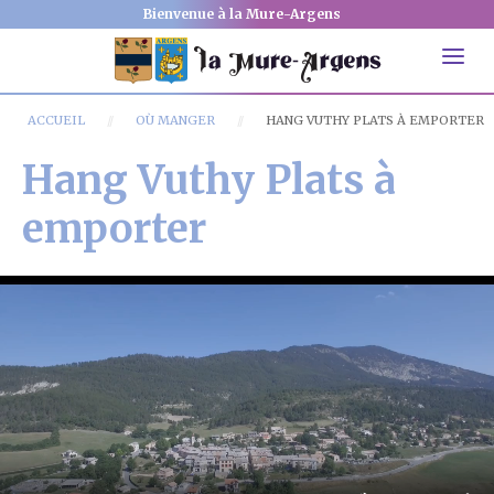
Bienvenue à la Mure-Argens
ACCUEIL
OÙ MANGER
HANG VUTHY PLATS À EMPORTER
Hang Vuthy Plats à
emporter