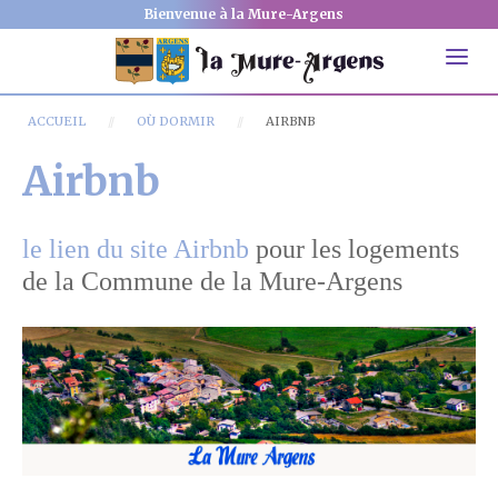
Bienvenue à la Mure-Argens
ACCUEIL
OÙ DORMIR
AIRBNB
Airbnb
le lien du site Airbnb
pour les logements
de la Commune de la Mure-Argens