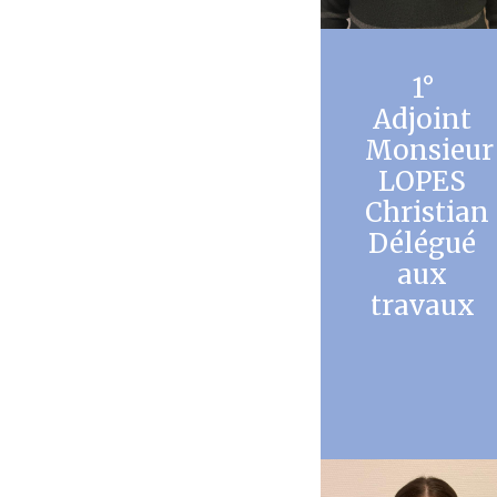
1°
Adjoint
Monsieur
LOPES
Christian
Délégué
aux
travaux