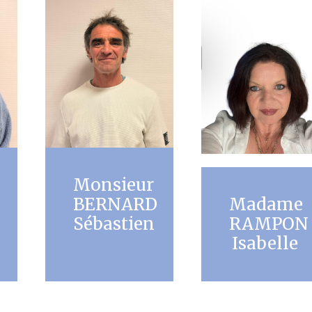
Monsieur
Madame
BERNARD
RAMPON
Sébastien
Isabelle