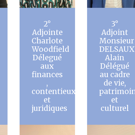
2°
3°
Adjointe
Adjoint
Charlote
Monsieur
Woodfield
DELSAUX
Délegué
Alain
aux
Délégué
finances
au cadre
,
de vie,
contentieux
patrimoi
et
et
juridiques
culturel