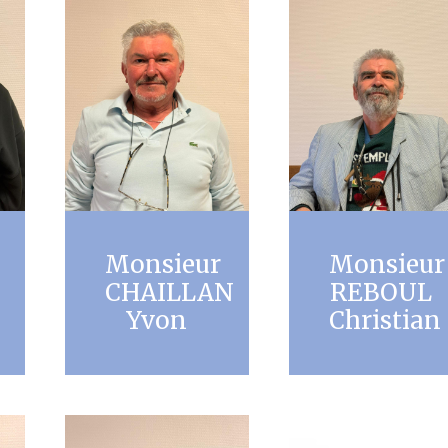
Monsieur
Monsieur
CHAILLAN
REBOUL
Yvon
Christian