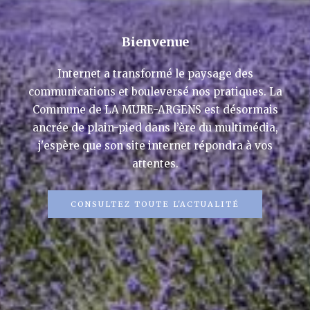
Bienvenue
Mag 2021
Internet a transformé le paysage des
communications et bouleversé nos pratiques. La
Commune de LA MURE-ARGENS est désormais
Resultat élection partielle Municipale
ancrée de plain-pied dans l’ère du multimédia,
1er tour
Cliquez sur le lien:
j'espère que son site internet répondra à vos
attentes.
Mag 2021
CONSULTEZ TOUTE L'ACTUALITÉ