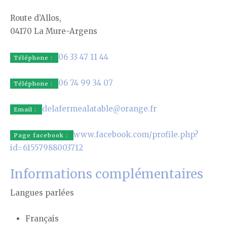
Route d’Allos,
04170 La Mure-Argens
06 33 47 11 44
Téléphone :
06 74 99 34 07
Téléphone :
delafermealatable@orange.fr
Email :
www.facebook.com/profile.php?
Page facebook :
id=61557988003712
Informations complémentaires
Langues parlées
Français